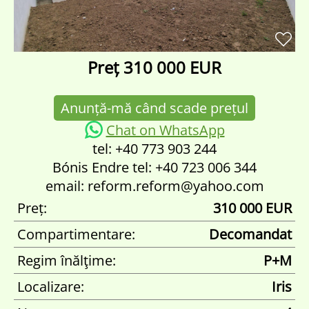
Preț
310 000 EUR
Anunță-mă când scade prețul
Chat on WhatsApp
tel: +40 773 903 244
Bónis Endre tel: +40 723 006 344
email: reform.reform@yahoo.com
Preț:
310 000 EUR
Compartimentare:
Decomandat
Regim înălţime:
P+M
Localizare:
Iris